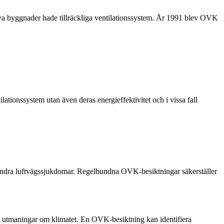
t nya byggnader hade tillräckliga ventilationssystem. År 1991 blev OVK
lationssystem utan även deras energieffektivitet och i vissa fall
ch andra luftvägssjukdomar. Regelbundna OVK-besiktningar säkerställer
ns utmaningar om klimatet. En OVK-besiktning kan identifiera