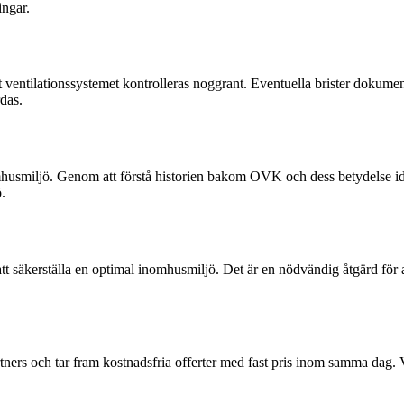
ingar.
ventilationssystemet kontrolleras noggrant. Eventuella brister dokumente
rdas.
mhusmiljö. Genom att förstå historien bakom OVK och dess betydelse ida
.
 säkerställa en optimal inomhusmiljö. Det är en nödvändig åtgärd för at
rtners och tar fram kostnadsfria offerter med fast pris inom samma dag. 