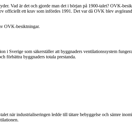
yder. Vad är det och gjorde man det i början på 1900-talet? OVK-besiktn
ev officiellt ett krav som infördes 1991. Det var då OVK blev avgörande 
r av OVK-besiktningar.
tion i Sverige som säkerställer att byggnaders ventilationssystem fung
h förbättra byggnaders totala prestanda.
let när industrialiseringen ledde till tätare bebyggelse och sämre in
tilationen.