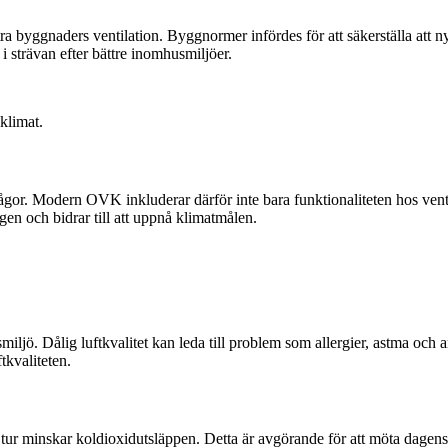
ättra byggnaders ventilation. Byggnormer infördes för att säkerställa at
 i strävan efter bättre inomhusmiljöer.
sklimat.
frågor. Modern OVK inkluderar därför inte bara funktionaliteten hos venti
en och bidrar till att uppnå klimatmålen.
miljö. Dålig luftkvalitet kan leda till problem som allergier, astma o
ftkvaliteten.
in tur minskar koldioxidutsläppen. Detta är avgörande för att möta dage