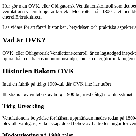
Hur gör man OVK, eller Obligatorisk Ventilationskontroll som det bet
ventilationssystem fungerar korrekt. Med rötter från 1800-talet men bl
energiförbrukningen.
Läs vidare för att förstå historiken, betydelsen och praktiska aspekte
Vad är OVK?
OVK, eller Obligatorisk Ventilationskontroll, är en lagstadgad inspek
upprätthålla en hälsosam inomhusmiljö, minska energiförbrukningen oc
Historien Bakom OVK
Inuti en fabrik på tidigt 1900-tal, där OVK inte har utfört
Illustration av en fabrik av tidigt 1900-tal, med dåligt inomhusklimat
Tidig Utveckling
Ventilationens betydelse för hälsan uppmärksammades redan på 1800-ta
blev allt vanligare, vilket skapade ett behov av bättre lösningar för ven
Modernisering på 1900-talet